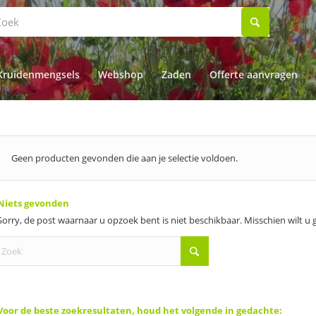
Kruidenmengsels
Webshop
Zaden
Offerte aanvragen
Geen producten gevonden die aan je selectie voldoen.
Niets gevonden
Sorry, de post waarnaar u opzoek bent is niet beschikbaar. Misschien wilt u
Voor de beste zoekresultaten, houd het volgende in gedachte: