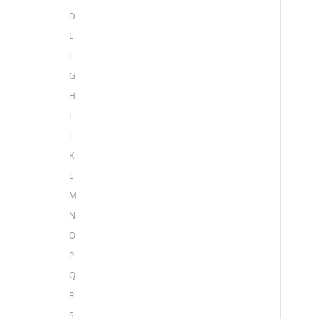
D
E
F
G
H
I
J
K
L
M
N
O
P
Q
R
S