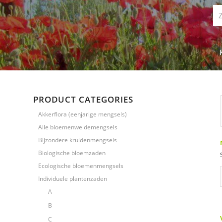
PRODUCT CATEGORIES
Akkerflora (eenjarige mengsels)
Alle bloemenweidemengsels
Bijzondere kruidenmengsels
Biologische bloemzaden
Ecologische bloemenmengsels
Individuele plantenzaden
A
B
C