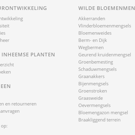
RONTWIKKELING
WILDE BLOEMENMEN
ntwikkeling
Akkerranden
iteit
Vlinderbloemenmengsels
ies
Bloemenweides
heer
Berm- en Dijk
Wegbermen
 INHEEMSE PLANTEN
Geurend kruidenmengsel
Groenbemesting
erzicht
Schaduwmengsels
oeken
Graanakkers
Bijenmengsels
EEN
Groenstroken
Graasweide
n en retourneren
Oevermengsels
aanvragen
Bloemengazon mengsel
Braakliggend terrein
 op: