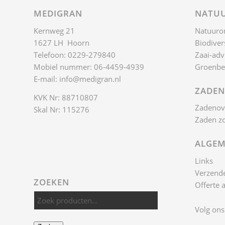
MEDIGRAN
NATUU
Kernweg 21
Natuuro
1627 LH Hoorn
Biodivers
Telefoon: 0229-279840
Zaai-adv
Mobiel nummer: 06-4459-4939
Groenbe
E-mail:
info@medigran.nl
ZADEN
KVK Nr: 88710807
Zadenov
Skal Nr: 115276
Zaden z
ALGEM
Links
Verzende
ZOEKEN
Offerte 
Volg ons