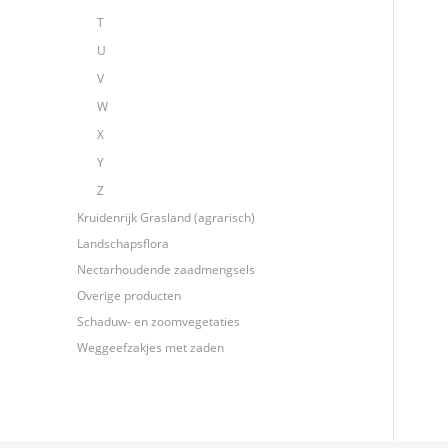
T
U
V
W
X
Y
Z
Kruidenrijk Grasland (agrarisch)
Landschapsflora
Nectarhoudende zaadmengsels
Overige producten
Schaduw- en zoomvegetaties
Weggeefzakjes met zaden