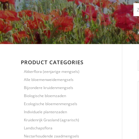
PRODUCT CATEGORIES
Akkerflora (eenjarige mengsels)
Alle bloemenweidemengsels
Bijzondere kruidenmengsels
Biologische bloemzaden
Ecologische bloemenmengsels
Individuele plantenzaden
Kruidenrijk Grasland (agrarisch)
Landschapsflora
Nectarhoudende zaadmengsels