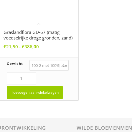
Graslandflora GD-67 (matig
voedselrijke droge gronden, zand)
Prijsklasse:
€
21,50
-
€
386,00
€21,50
tot
Gewicht
€386,00
Toevoegen aan winkelwagen
RONTWIKKELING
WILDE BLOEMENMEN