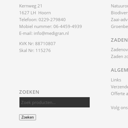
Kernweg 21
Natuuro
1627 LH Hoorn
Biodivers
Telefoon: 0229-279840
Zaai-adv
Mobiel nummer: 06-4459-4939
Groenbe
E-mail:
info@medigran.nl
ZADEN
KVK Nr: 88710807
Zadenov
Skal Nr: 115276
Zaden z
ALGEM
Links
Verzende
ZOEKEN
Offerte 
Volg ons
Zoeken