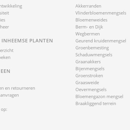
ntwikkeling
Akkerranden
iteit
Vlinderbloemenmengsels
ies
Bloemenweides
heer
Berm- en Dijk
Wegbermen
 INHEEMSE PLANTEN
Geurend kruidenmengsel
Groenbemesting
erzicht
Schaduwmengsels
oeken
Graanakkers
Bijenmengsels
EEN
Groenstroken
Graasweide
n en retourneren
Oevermengsels
aanvragen
Bloemengazon mengsel
Braakliggend terrein
 op: