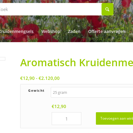
Kruidenmengsels
Webshop
Zaden
Offerte aanvragen
Aromatisch Kruidenme
Prijsklasse:
€
12,90
-
€
2.120,00
€12,90
tot
Gewicht
€2.120,00
€
12,90
Toevoegen aan win