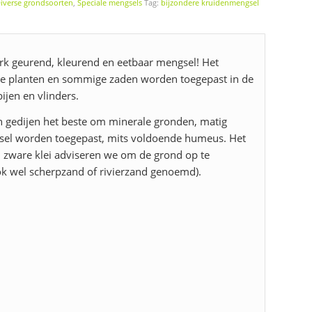
iverse grondsoorten
,
Speciale mengsels
Tag:
bijzondere kruidenmengsel
erk geurend, kleurend en eetbaar mengsel! Het
 De planten en sommige zaden worden toegepast in de
jen en vlinders.
en gedijen het beste om minerale gronden, matig
ngsel worden toegepast, mits voldoende humeus. Het
ij zware klei adviseren we om de grond op te
k wel scherpzand of rivierzand genoemd).