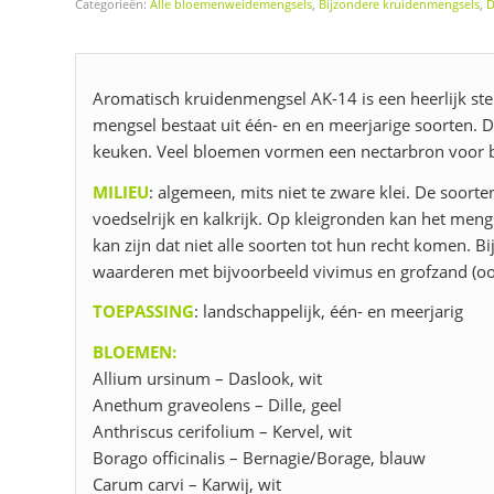
Categorieën:
Alle bloemenweidemengsels
,
Bijzondere kruidenmengsels
,
D
Aromatisch kruidenmengsel AK-14 is een heerlijk st
mengsel bestaat uit één- en en meerjarige soorten.
keuken. Veel bloemen vormen een nectarbron voor bi
MILIEU
: algemeen, mits niet te zware klei. De soort
voedselrijk en kalkrijk. Op kleigronden kan het me
kan zijn dat niet alle soorten tot hun recht komen. B
waarderen met bijvoorbeeld vivimus en grofzand (oo
TOEPASSING
: landschappelijk, één- en meerjarig
BLOEMEN:
Allium ursinum – Daslook, wit
Anethum graveolens – Dille, geel
Anthriscus cerifolium – Kervel, wit
Borago officinalis – Bernagie/Borage, blauw
Carum carvi – Karwij, wit