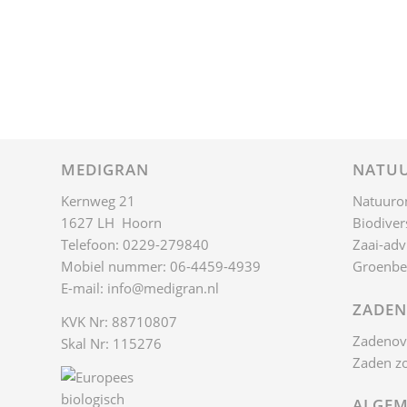
MEDIGRAN
NATUU
Kernweg 21
Natuuro
1627 LH Hoorn
Biodivers
Telefoon: 0229-279840
Zaai-adv
Mobiel nummer: 06-4459-4939
Groenbe
E-mail:
info@medigran.nl
ZADEN
KVK Nr: 88710807
Zadenov
Skal Nr: 115276
Zaden z
ALGEM