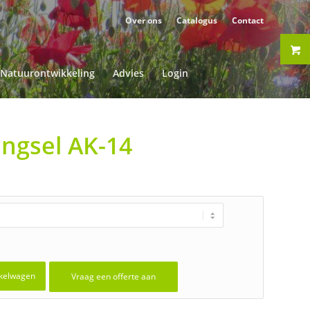
Over ons
Catalogus
Contact
Natuurontwikkeling
Advies
Login
ngsel AK-14
kelwagen
Vraag een offerte aan