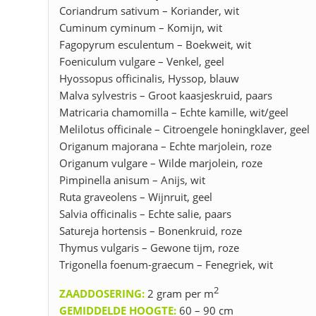
Coriandrum sativum – Koriander, wit
Cuminum cyminum – Komijn, wit
Fagopyrum esculentum – Boekweit, wit
Foeniculum vulgare – Venkel, geel
Hyossopus officinalis, Hyssop, blauw
Malva sylvestris – Groot kaasjeskruid, paars
Matricaria chamomilla – Echte kamille, wit/geel
Melilotus officinale – Citroengele honingklaver, geel
Origanum majorana – Echte marjolein, roze
Origanum vulgare – Wilde marjolein, roze
Pimpinella anisum – Anijs, wit
Ruta graveolens – Wijnruit, geel
Salvia officinalis – Echte salie, paars
Satureja hortensis – Bonenkruid, roze
Thymus vulgaris – Gewone tijm, roze
Trigonella foenum-graecum – Fenegriek, wit
2
ZAADDOSERING
:
2 gram per m
GEMIDDELDE HOOGTE
:
60 – 90 cm