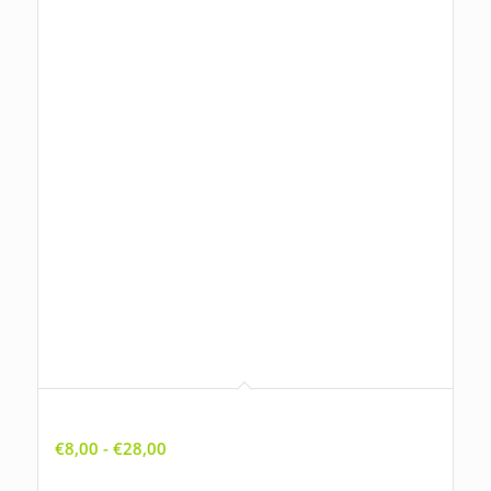
Agrimonia procera, Welriekende agrimonie
Prijsklasse:
€
8,00
-
€
28,00
€8,00
tot