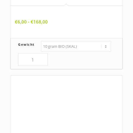
Alliaria petiolata, Look-zonder-look
Prijsklasse:
€
6,00
-
€
168,00
€6,00
tot
€168,00
Gewicht