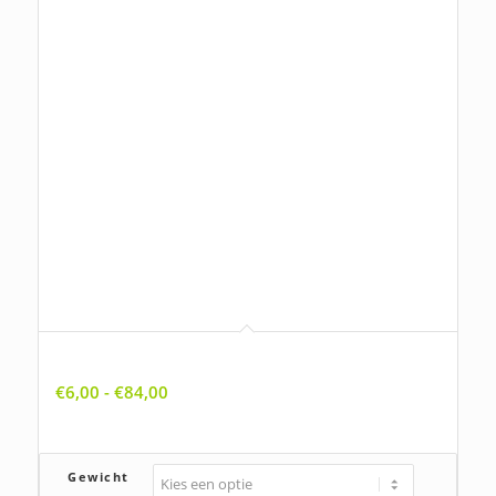
Allium schoenoprasum, Bieslook
Prijsklasse:
€
6,00
-
€
84,00
€6,00
tot
€84,00
Gewicht