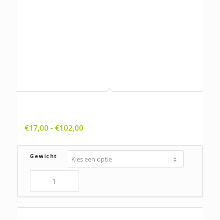
Alchemilla xanthochlora, Geelgroene
vrouwenmantel
Prijsklasse:
€
17,00
-
€
102,00
€17,00
tot
Gewicht
€102,00