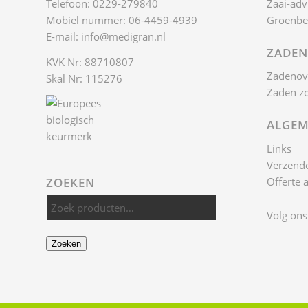
Telefoon: 0229-279840
Zaai-adv
Mobiel nummer: 06-4459-4939
Groenbe
E-mail:
info@medigran.nl
ZADEN
KVK Nr: 88710807
Zadenov
Skal Nr: 115276
Zaden z
ALGEM
Links
Verzende
Offerte 
ZOEKEN
Volg ons
Zoeken