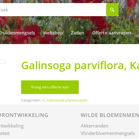
Kruidenmengsels
Webshop
Zaden
Offerte aanvragen
Galinsoga parviflora, 
Vraag een offerte aan
Categorieën:
G
,
Individuele plantenzaden
RONTWIKKELING
WILDE BLOEMENMEN
ntwikkeling
Akkerranden
iteit
Vlinderbloemenmengsels