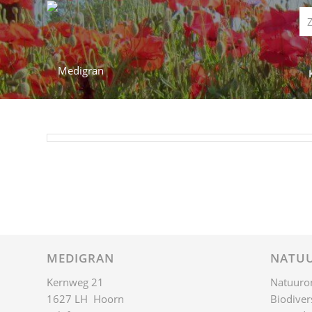
MEDIGRAN
NATUU
Kernweg 21
Natuuro
1627 LH Hoorn
Biodivers