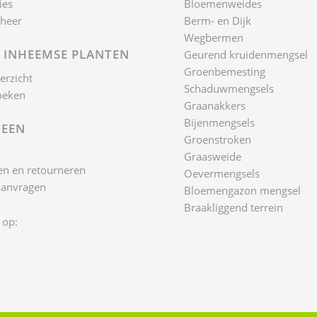
ies
Bloemenweides
heer
Berm- en Dijk
Wegbermen
 INHEEMSE PLANTEN
Geurend kruidenmengsel
Groenbemesting
erzicht
Schaduwmengsels
oeken
Graanakkers
Bijenmengsels
EEN
Groenstroken
Graasweide
n en retourneren
Oevermengsels
aanvragen
Bloemengazon mengsel
Braakliggend terrein
 op: