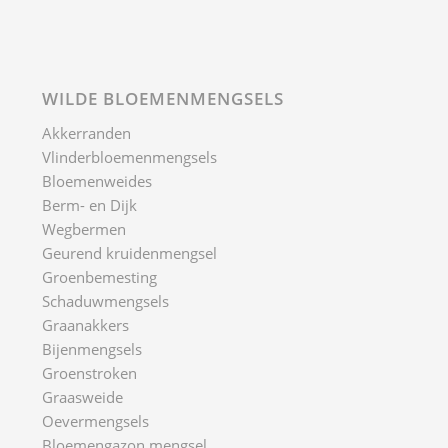
WILDE BLOEMENMENGSELS
Akkerranden
Vlinderbloemenmengsels
Bloemenweides
Berm- en Dijk
Wegbermen
Geurend kruidenmengsel
Groenbemesting
Schaduwmengsels
Graanakkers
Bijenmengsels
Groenstroken
Graasweide
Oevermengsels
Bloemengazon mengsel