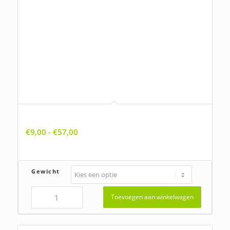
Anchusa arvensis, Kromhals
Prijsklasse:
€
9,00
-
€
57,00
€9,00
tot
€57,00
Gewicht
Toevoegen aan winkelwagen