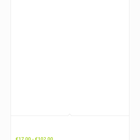
Alchemilla xanthochlora, Geelgroene
vrouwenmantel
Prijsklasse:
€
17,00
-
€
102,00