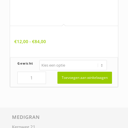
Agrostis capillaris, Gewoon struisgras
Prijsklasse:
€
12,00
-
€
84,00
€12,00
tot
€84,00
Gewicht
Toevoegen aan winkelwagen
MEDIGRAN
Kernweg 21