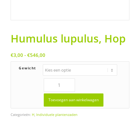
Humulus lupulus, Hop
Prijsklasse:
€
3,00
-
€
546,00
€3,00
tot
Gewicht
€546,00
Toevoegen aan winkelwagen
Categorieën:
H
,
Individuele plantenzaden