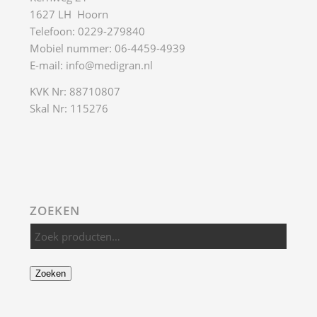
1627 LH Hoorn
Telefoon: 0229-279840
Mobiel nummer: 06-4459-4939
E-mail:
info@medigran.nl
KVK Nr: 88710807
Skal Nr: 115276
ZOEKEN
Zoeken