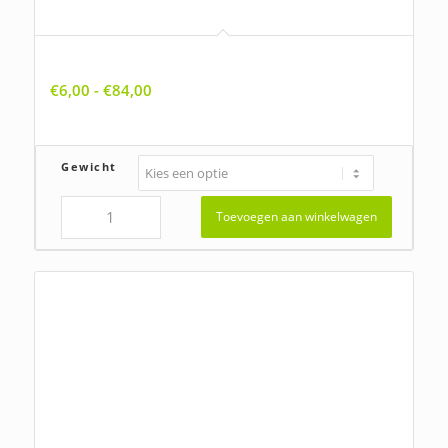
Allium schoenoprasum, Bieslook
Prijsklasse:
€
6,00
-
€
84,00
€6,00
tot
€84,00
Gewicht
Toevoegen aan winkelwagen