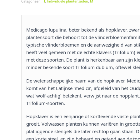
Categorieën:
H
,
Individuele plantenzaden
,
M
Medicago lupulina, beter bekend als hopklaver, zwar
plantensoort die behoort tot de vlinderbloemenfamil
typische vlinderbloemen en de aanwezigheid van stik
heeft veel gemeen met de echte klavers (Trifolium) 
met deze soorten. De plant is herkenbaar aan zijn kle
minder bekende soort Trifolium dubium, oftewel kleine
De wetenschappelijke naam van de hopklaver, Medicag
komt van het Latijnse ‘medica’, afgeleid van het Oudg
wat ‘wolf-achtig’ betekent, verwijst naar de hoppla
Trifolium-soorten.
Hopklaver is een eenjarige of kortlevende vaste plant
groeit. Volwassen planten kunnen variëren in grootte 
platliggende stengels die later rechtop gaan staan. D
een korte steel, en zijn behaard en getand aan de to