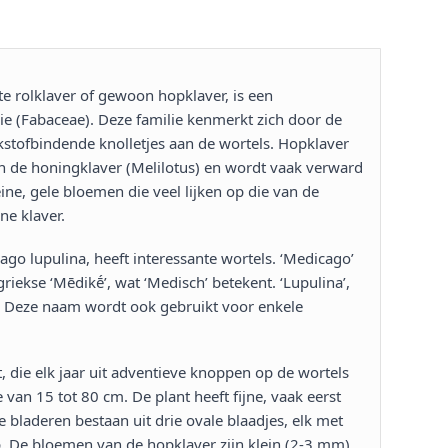
te rolklaver of gewoon hopklaver, is een
ie (Fabaceae). Deze familie kenmerkt zich door de
stofbindende knolletjes aan de wortels. Hopklaver
en de honingklaver (Melilotus) en wordt vaak verward
ine, gele bloemen die veel lijken op die van de
 klaver​​.
o lupulina, heeft interessante wortels. ‘Medicago’
riekse ‘Mēdikḗ’, wat ‘Medisch’ betekent. ‘Lupulina’,
nt. Deze naam wordt ook gebruikt voor enkele
, die elk jaar uit adventieve knoppen op de wortels
van 15 tot 80 cm. De plant heeft fijne, vaak eerst
e bladeren bestaan uit drie ovale blaadjes, elk met
p. De bloemen van de hopklaver zijn klein (2-3 mm),