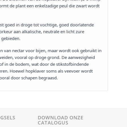
 vormt de plant een enkelzadige peul die zwart wordt
it goed in droge tot vochtige, goed doorlatende
rkeur aan alkalische, neutrale en licht zure
gebieden​​.
on van nectar voor bijen, maar wordt ook gebruikt in
tweiden, vooral op droge grond. De aanwezigheid
of in de bodem, wat door de stikstofbindende
eren. Hoewel hopklaver soms als veevoer wordt
ooral door schapen begraasd​​.
GSELS
DOWNLOAD ONZE
CATALOGUS