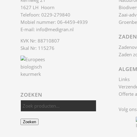
Kernweg 21
Natuuro
1627 LH Hoorn
Biodivers
Telefoon: 0229-279840
Zaai-adv
Mobiel nummer: 06-4459-4939
Groenbe
E-mail:
info@medigran.nl
ZADEN
KVK Nr: 88710807
Zadenov
Skal Nr: 115276
Zaden z
ALGEM
Links
Verzende
Offerte 
ZOEKEN
Volg ons
Zoeken