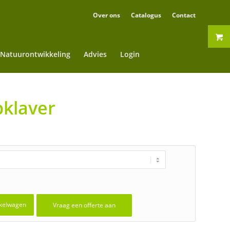
Over ons
Catalogus
Contact
Natuurontwikkeling
Advies
Login
pklaver
kelwagen
Vraag een offerte aan