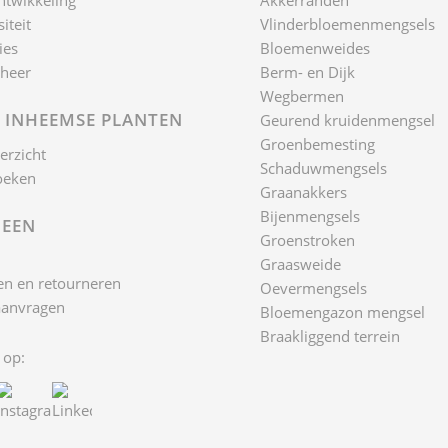
ntwikkeling
Akkerranden
iteit
Vlinderbloemenmengsels
ies
Bloemenweides
heer
Berm- en Dijk
Wegbermen
 INHEEMSE PLANTEN
Geurend kruidenmengsel
Groenbemesting
erzicht
Schaduwmengsels
oeken
Graanakkers
Bijenmengsels
EEN
Groenstroken
Graasweide
n en retourneren
Oevermengsels
aanvragen
Bloemengazon mengsel
Braakliggend terrein
 op: