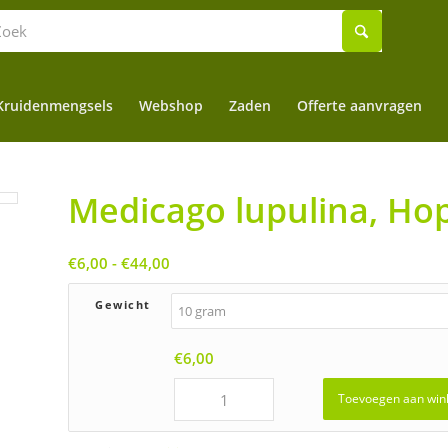
Kruidenmengsels
Webshop
Zaden
Offerte aanvragen
Medicago lupulina, Ho
Prijsklasse:
€
6,00
-
€
44,00
€6,00
tot
Gewicht
€44,00
€
6,00
Toevoegen aan win