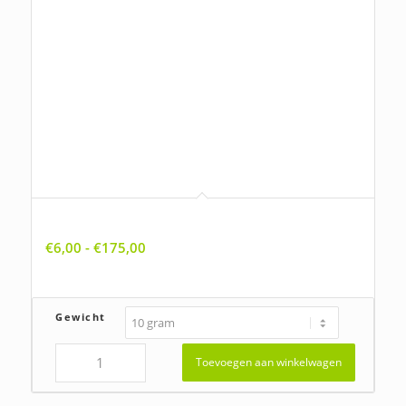
Allium vineale, Kraailook
Prijsklasse:
€
6,00
-
€
175,00
€6,00
tot
€175,00
Gewicht
Toevoegen aan winkelwagen