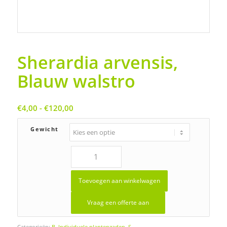
Sherardia arvensis,
Blauw walstro
Prijsklasse:
€
4,00
-
€
120,00
€4,00
tot
Gewicht
€120,00
Toevoegen aan winkelwagen
Vraag een offerte aan
Categorieën:
B
,
Individuele plantenzaden
,
S