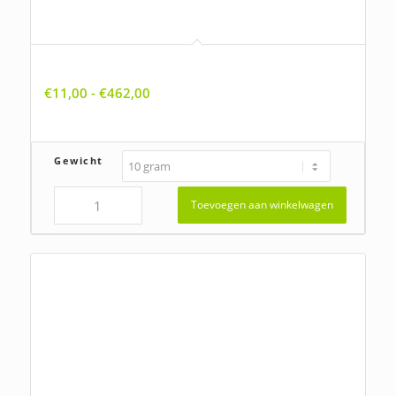
Ballota nigra ssp. meridionalis, Stinkende ballote
Prijsklasse:
€
11,00
-
€
462,00
€11,00
tot
€462,00
Gewicht
Toevoegen aan winkelwagen