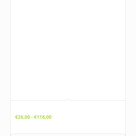
Anagallis arvensis ssp. arvensis, Rood guichelheil
Prijsklasse:
€
26,00
-
€
118,00
€26,00
tot