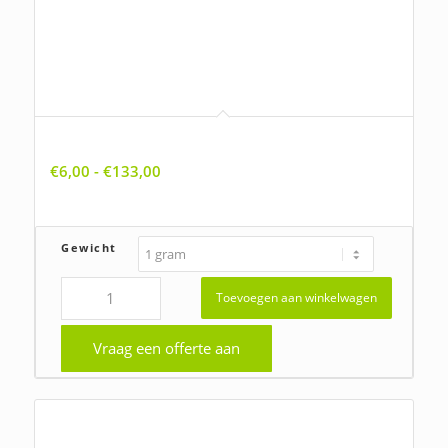
Anchusa officinalis, Gewone ossentong
Prijsklasse:
€
6,00
-
€
133,00
€6,00
tot
€133,00
Gewicht
Toevoegen aan winkelwagen
Vraag een offerte aan