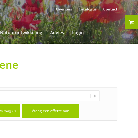
Over ons
Catalogus
Contact
Natuurontwikkeling
Advies
Login
lene
kelwagen
Vraag een offerte aan