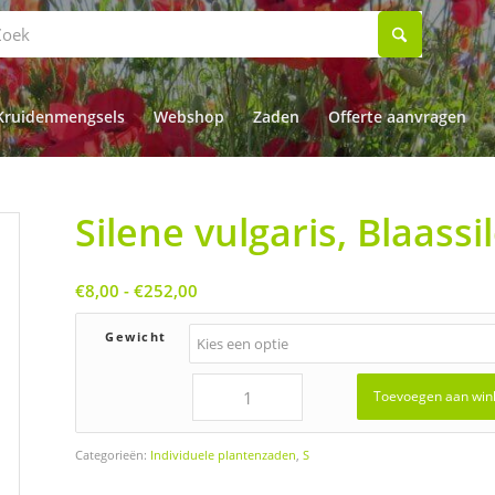
Kruidenmengsels
Webshop
Zaden
Offerte aanvragen
Silene vulgaris, Blaassi
Prijsklasse:
€
8,00
-
€
252,00
€8,00
tot
Gewicht
€252,00
Toevoegen aan win
Categorieën:
Individuele plantenzaden
,
S