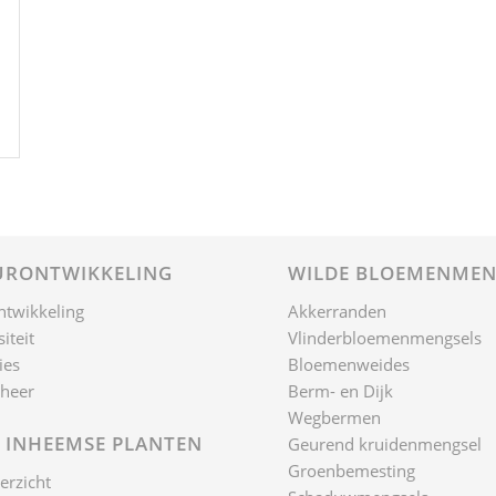
RONTWIKKELING
WILDE BLOEMENMEN
ntwikkeling
Akkerranden
iteit
Vlinderbloemenmengsels
ies
Bloemenweides
heer
Berm- en Dijk
Wegbermen
 INHEEMSE PLANTEN
Geurend kruidenmengsel
Groenbemesting
erzicht