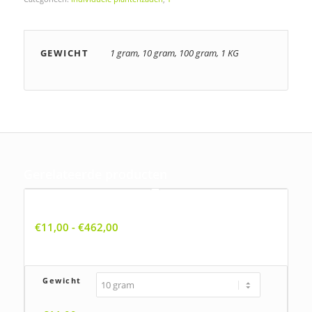
GEWICHT
1 gram, 10 gram, 100 gram, 1 KG
Gerelateerde producten
Ballota nigra ssp. meridionalis, Stinkende ballote
Prijsklasse:
€
11,00
-
€
462,00
€11,00
tot
€462,00
Gewicht