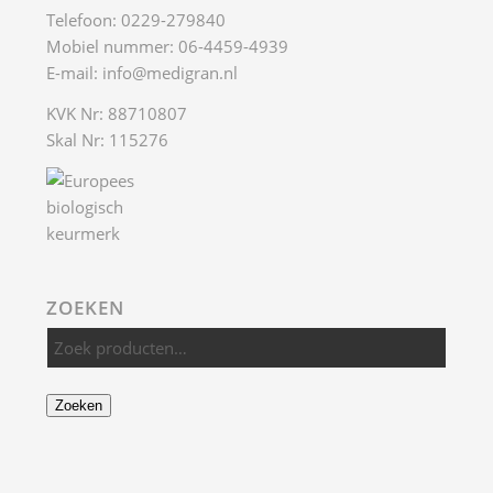
Telefoon: 0229-279840
Mobiel nummer: 06-4459-4939
E-mail:
info@medigran.nl
KVK Nr: 88710807
Skal Nr: 115276
ZOEKEN
Zoeken