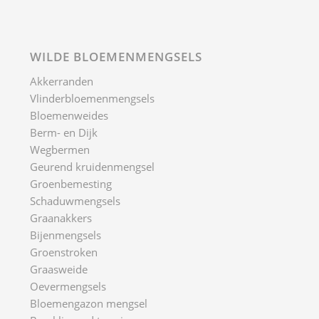
WILDE BLOEMENMENGSELS
Akkerranden
Vlinderbloemenmengsels
Bloemenweides
Berm- en Dijk
Wegbermen
Geurend kruidenmengsel
Groenbemesting
Schaduwmengsels
Graanakkers
Bijenmengsels
Groenstroken
Graasweide
Oevermengsels
Bloemengazon mengsel
Braakliggend terrein