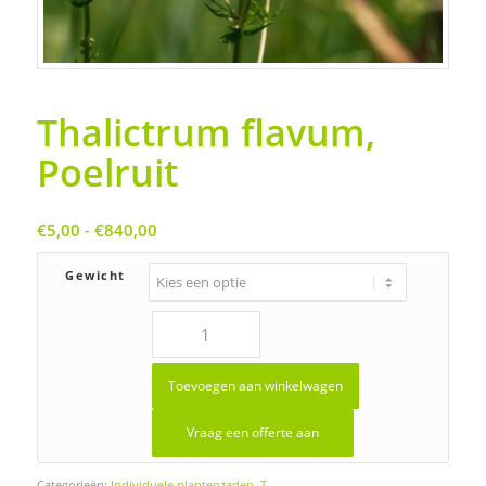
Thalictrum flavum,
Poelruit
Prijsklasse:
€
5,00
-
€
840,00
€5,00
tot
Gewicht
€840,00
Toevoegen aan winkelwagen
Vraag een offerte aan
Categorieën:
Individuele plantenzaden
,
T