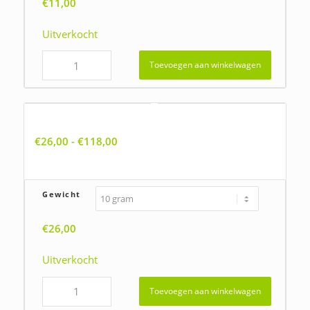
€
11,00
Uitverkocht
Toevoegen aan winkelwagen
Anagallis arvensis ssp. arvensis, Rood guichelheil
Prijsklasse:
€
26,00
-
€
118,00
€26,00
tot
€118,00
Gewicht
€
26,00
Uitverkocht
Toevoegen aan winkelwagen