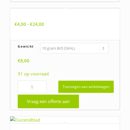
Agrostemma githago, Bolderik
Prijsklasse:
€
4,00
-
€
24,00
€4,00
tot
€24,00
Gewicht
€
8,00
91 op voorraad
Toevoegen aan winkelwagen
Vraag een offerte aan