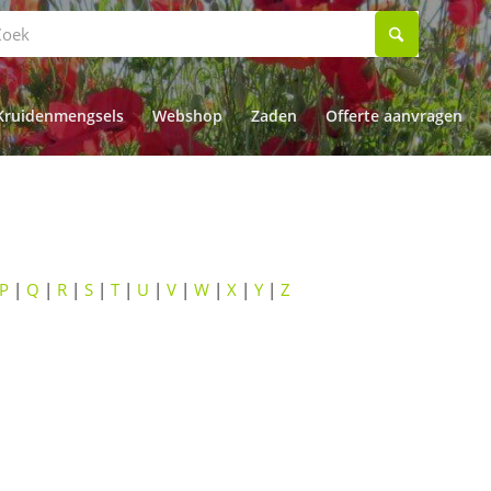
Kruidenmengsels
Webshop
Zaden
Offerte aanvragen
P
|
Q
|
R
|
S
|
T
|
U
|
V
|
W
|
X
|
Y
|
Z