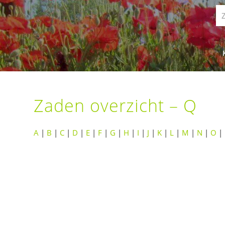
Zaden overzicht – Q
A
|
B
|
C
|
D
|
E
|
F
|
G
|
H
|
I
|
J
|
K
|
L
|
M
|
N
|
O
|