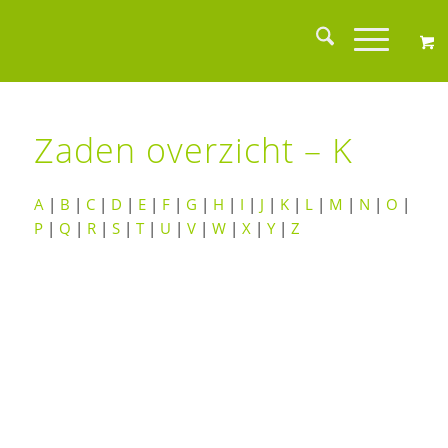
Zaden overzicht – K
A
|
B
|
C
|
D
|
E
|
F
|
G
|
H
|
I
|
J
|
K
|
L
|
M
|
N
|
O
|
P
|
Q
|
R
|
S
|
T
|
U
|
V
|
W
|
X
|
Y
|
Z