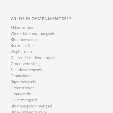
WILDE BLOEMENMENGSELS
Akkerranden
Vlinderbloemenmengsels
Bloemenweides
Berm- en Dijk
Wegbermen
Geurend kruidenmengsel
Groenbemesting
Schaduwmengsels
Graanakkers
Bijenmengsels
Groenstroken
Graasweide
Oevermengsels
Bloemengazon mengsel
Braakliggend terrein