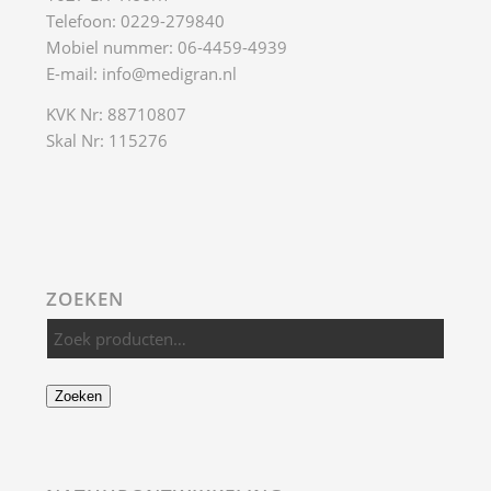
Telefoon: 0229-279840
Mobiel nummer: 06-4459-4939
E-mail:
info@medigran.nl
KVK Nr: 88710807
Skal Nr: 115276
ZOEKEN
Zoeken