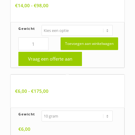
Prijsklasse:
€
14,00
-
€
98,00
€14,00
tot
€98,00
Gewicht
Toevoegen aan winkelwagen
Vraag een offerte aan
Allium vineale, Kraailook
Prijsklasse:
€
6,00
-
€
175,00
€6,00
tot
€175,00
Gewicht
€
6,00