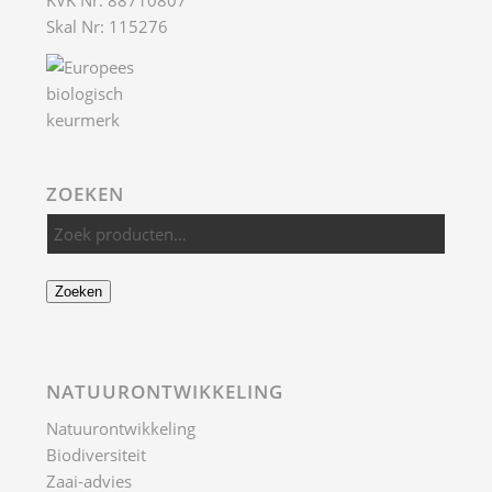
KVK Nr: 88710807
Skal Nr: 115276
ZOEKEN
Zoeken
NATUURONTWIKKELING
Natuurontwikkeling
Biodiversiteit
Zaai-advies