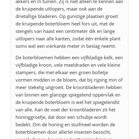
akkers en in tuinen. Zij is niet alleen te kennen aan
de kruipende uitlopers, maar ook aan de
drietallige bladeren. Op gunstige plaatsen groeit
de kruipende boterbloem heel fors uit, met de
stengels van haast een centimeter dik en lange
uitlopers naar alle kanten, zodat één enkele plant
soms wel een vierkante meter in beslag neemt.
De boterbloemen hebben een vijfbladige kelk, een
vijfbladige kroon, vele meeldraden en vele kleine
stampers, die met elkaar een groen bolletje
vormen midden in de bloem, dat bij rijping min of
meer stekelig uitgroeit. De kroonbladeren hebben
van binnen een glanzige spiegelend oppervlak en
de kruipende boterbloem is wel het spiegelendst
van alle. Aan de voet der kroonbladeren zit het
honinggroefje, dat door een schubje wordt
bedekt. Om de honing en stuifmeel worden de
boterbloemen door allerlei insecten bezocht,