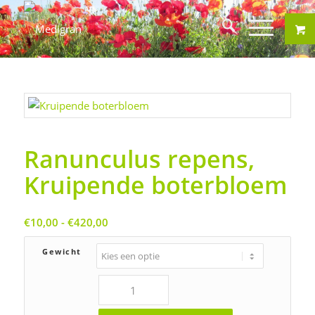
Ranunculus repens,
Kruipende boterbloem
Prijsklasse:
€
10,00
-
€
420,00
€10,00
tot
Gewicht
€420,00