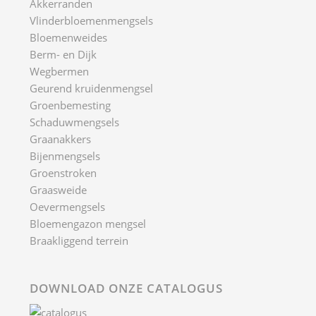
Akkerranden
Vlinderbloemenmengsels
Bloemenweides
Berm- en Dijk
Wegbermen
Geurend kruidenmengsel
Groenbemesting
Schaduwmengsels
Graanakkers
Bijenmengsels
Groenstroken
Graasweide
Oevermengsels
Bloemengazon mengsel
Braakliggend terrein
DOWNLOAD ONZE CATALOGUS