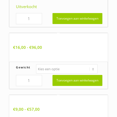
Uitverkocht
Toevoegen aan winkelwagen
Alchemilla acutiloba, Spitslobbige vrouwenmantel
Prijsklasse:
€
16,00
-
€
96,00
€16,00
tot
€96,00
Gewicht
Toevoegen aan winkelwagen
Anchusa arvensis, Kromhals
Prijsklasse:
€
9,00
-
€
57,00
€9,00