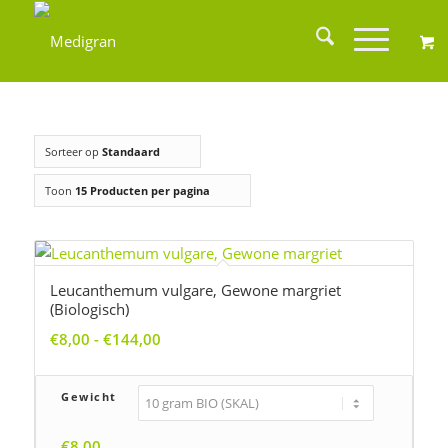
Sorteer op
Standaard
Toon
15 Producten per pagina
Leucanthemum vulgare, Gewone margriet
(Biologisch)
Prijsklasse:
€
8,00
-
€
144,00
€8,00
tot
Gewicht
€144,00
€
8,00