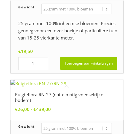
tot
Gewicht
€358,00
25 gram met 100% inheemse bloemen. Precies
genoeg voor een over hoekje of particuliere tuin
van 15-25 vierkante meter.
€
19,50
Toevoegen aan winkelwagen
Ruigteflora RN-27 (natte matig voedselrijke
bodem)
Prijsklasse:
€
26,00
-
€
439,00
€26,00
tot
Gewicht
€439,00