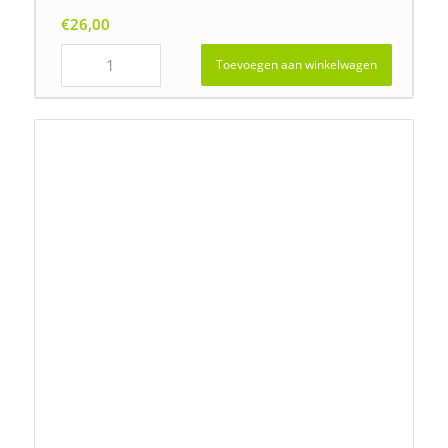
€
26,00
Toevoegen aan winkelwagen
Ruigteflora RN-28 (natte zeer voedselrijke bodem)
Prijsklasse:
€
26,00
-
€
439,00
€26,00
tot
€439,00
Gewicht
€
26,00
Toevoegen aan winkelwagen