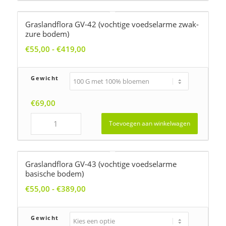
Graslandflora GV-42 (vochtige voedselarme zwak-
zure bodem)
Prijsklasse:
€
55,00
-
€
419,00
€55,00
tot
Gewicht
€419,00
€
69,00
Toevoegen aan winkelwagen
Graslandflora GV-43 (vochtige voedselarme
basische bodem)
Prijsklasse:
€
55,00
-
€
389,00
€55,00
tot
Gewicht
€389,00