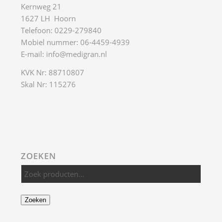
Zoeken
NATUURONTWIKKELING
Natuurontwikkeling
Biodiversiteit
Zaai-advies
Groenbeheer
ZADEN INHEEMSE PLANTEN
Zadenoverzicht
Zaden zoeken
ALGEMEEN
Links