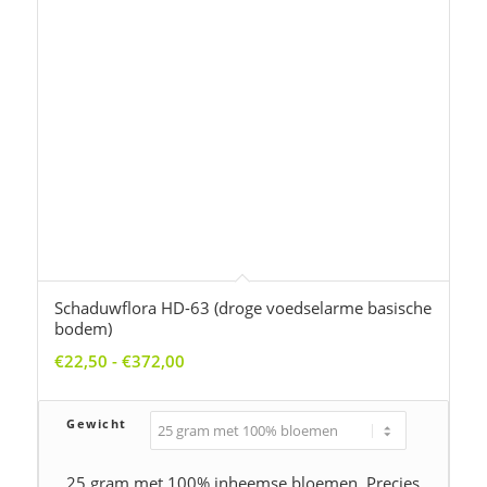
tot
Gewicht
€372,00
25 gram met 100% inheemse bloemen. Precies
genoeg voor een over hoekje of particuliere tuin
van 15-25 vierkante meter.
€
22,50
Toevoegen aan winkelwagen