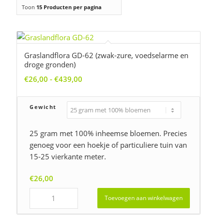
Toon
15 Producten per pagina
Graslandflora GD-62 (zwak-zure, voedselarme en
droge gronden)
Prijsklasse:
€
26,00
-
€
439,00
€26,00
tot
Gewicht
€439,00
25 gram met 100% inheemse bloemen. Precies
genoeg voor een hoekje of particuliere tuin van
15-25 vierkante meter.
€
26,00
Toevoegen aan winkelwagen