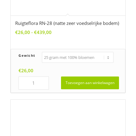
Schaduwflora HD-63 (droge voedselarme basische
bodem)
Prijsklasse:
€
22,50
-
€
372,00
€22,50