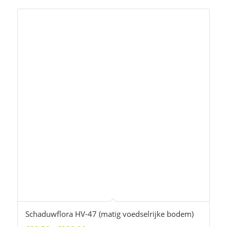
Schaduwflora HV-47 (matig voedselrijke bodem)
Prijsklasse:
€
22,50
-
€
386,00
€22,50
tot
€386,00
Gewicht
€
66,00
Toevoegen aan winkelwagen
1
2
Pagina 1 van 2