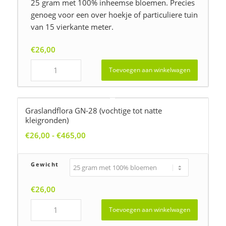
25 gram met 100% inheemse bloemen. Precies
genoeg voor een over hoekje of particuliere tuin
van 15 vierkante meter.
€
26,00
Toevoegen aan winkelwagen
Graslandflora GN-28 (vochtige tot natte
kleigronden)
Prijsklasse:
€
26,00
-
€
465,00
€26,00
tot
Gewicht
€465,00
€
26,00
Toevoegen aan winkelwagen