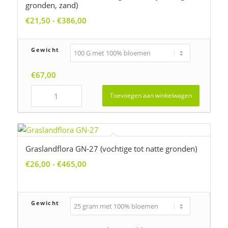
gronden, zand)
Prijsklasse:
€
21,50
-
€
386,00
€21,50
tot
Gewicht
€386,00
€
67,00
Toevoegen aan winkelwagen
Graslandflora GN-27 (vochtige tot natte gronden)
Prijsklasse:
€
26,00
-
€
465,00
€26,00
tot
€465,00
Gewicht