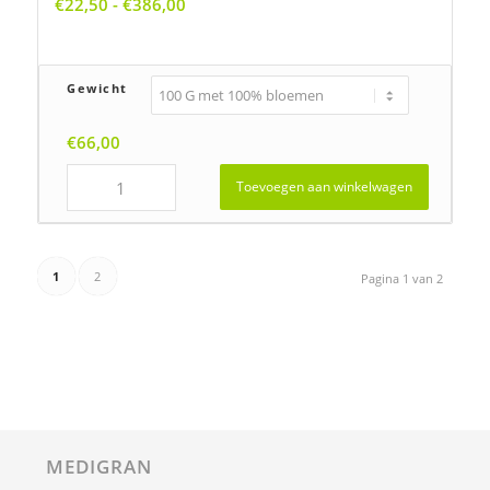
MEDIGRAN
Kernweg 21
1627 LH Hoorn
Telefoon: 0229-279840
Mobiel nummer: 06-4459-4939
E-mail:
info@medigran.nl
KVK Nr: 88710807
Skal Nr: 115276
ZOEKEN