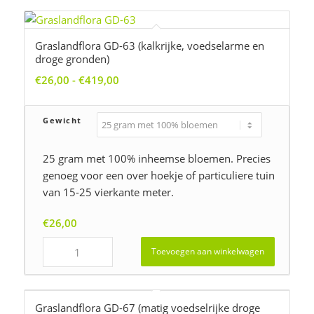
Graslandflora GD-63 (kalkrijke, voedselarme en
droge gronden)
Prijsklasse:
€
26,00
-
€
419,00
€26,00
tot
Gewicht
€419,00
25 gram met 100% inheemse bloemen. Precies
genoeg voor een over hoekje of particuliere tuin
van 15-25 vierkante meter.
€
26,00
Toevoegen aan winkelwagen
Graslandflora GD-67 (matig voedselrijke droge