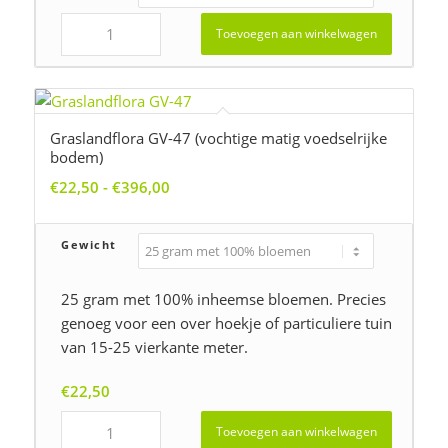
Toevoegen aan winkelwagen
Graslandflora GV-47 (vochtige matig voedselrijke
bodem)
Prijsklasse:
€
22,50
-
€
396,00
€22,50
tot
Gewicht
€396,00
25 gram met 100% inheemse bloemen. Precies
genoeg voor een over hoekje of particuliere tuin
van 15-25 vierkante meter.
€
22,50
Toevoegen aan winkelwagen