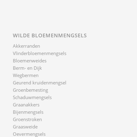
Bijenmengsels
Groenstroken
Graasweide
Oevermengsels
Bloemengazon mengsel
Braakliggend terrein
DOWNLOAD ONZE CATALOGUS