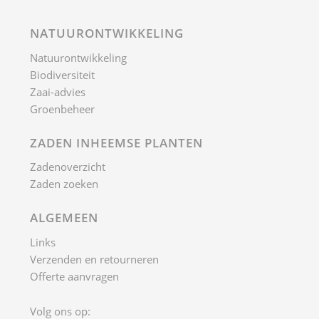
Verzenden en retourneren
Offerte aanvragen
Volg ons op:
WILDE BLOEMENMENGSELS
Akkerranden
Vlinderbloemenmengsels
Bloemenweides
Berm- en Dijk
Wegbermen
Geurend kruidenmengsel
Groenbemesting
Schaduwmengsels
Graanakkers