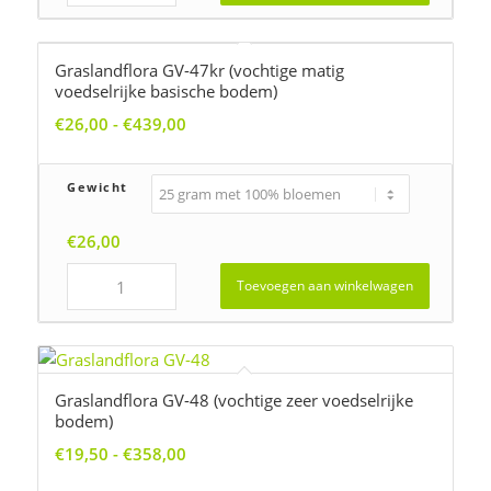
Graslandflora GV-47kr (vochtige matig
voedselrijke basische bodem)
Prijsklasse:
€
26,00
-
€
439,00
€26,00
tot
Gewicht
€439,00
€
26,00
Toevoegen aan winkelwagen
Graslandflora GV-48 (vochtige zeer voedselrijke
bodem)
Prijsklasse:
€
19,50
-
€
358,00
€19,50