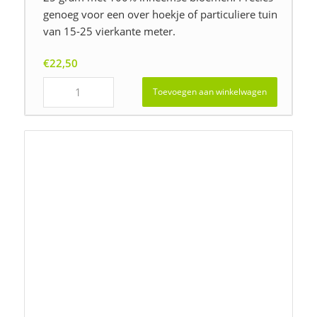
Schaduwflora HD-69 (droge voedselrijke bodem)
Prijsklasse:
€
19,50
-
€
329,00
€19,50
tot
€329,00
Gewicht
25 gram met 100% inheemse bloemen. Precies
genoeg voor 15-25 vierkante meter.