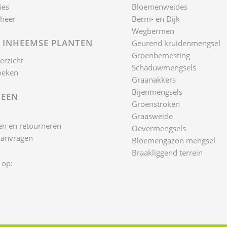
ies
Bloemenweides
heer
Berm- en Dijk
Wegbermen
 INHEEMSE PLANTEN
Geurend kruidenmengsel
Groenbemesting
erzicht
Schaduwmengsels
oeken
Graanakkers
Bijenmengsels
EEN
Groenstroken
Graasweide
n en retourneren
Oevermengsels
aanvragen
Bloemengazon mengsel
Braakliggend terrein
 op: