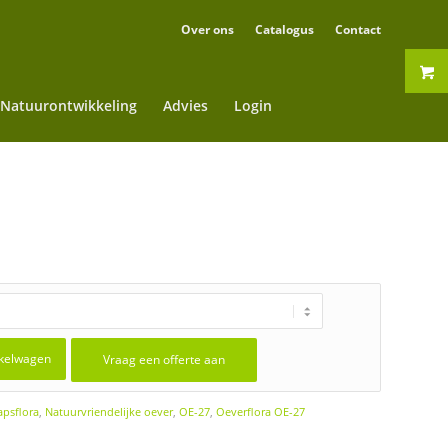
Over ons
Catalogus
Contact
Natuurontwikkeling
Advies
Login
kelwagen
Vraag een offerte aan
psflora
,
Natuurvriendelijke oever
,
OE-27
,
Oeverflora OE-27