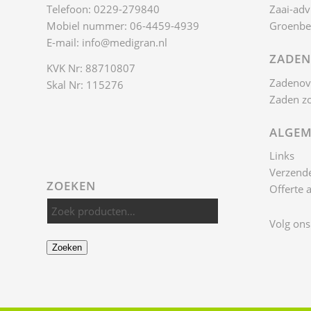
Telefoon: 0229-279840
Zaai-adv
Mobiel nummer: 06-4459-4939
Groenbe
E-mail:
info@medigran.nl
ZADEN
KVK Nr: 88710807
Zadenov
Skal Nr: 115276
Zaden z
ALGEM
Links
Verzende
ZOEKEN
Offerte 
Volg ons
Zoeken