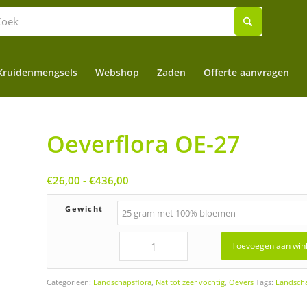
Kruidenmengsels
Webshop
Zaden
Offerte aanvragen
Oeverflora OE-27
Prijsklasse:
€
26,00
-
€
436,00
€26,00
tot
Gewicht
€436,00
Toevoegen aan win
Categorieën:
Landschapsflora
,
Nat tot zeer vochtig
,
Oevers
Tags:
Landscha