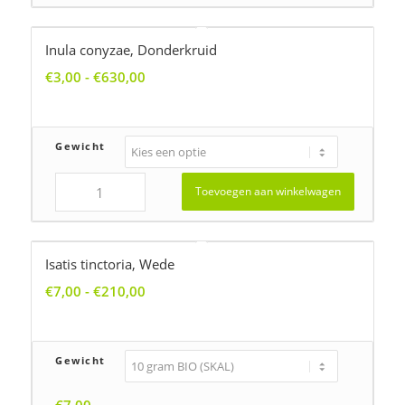
Inula conyzae, Donderkruid
Prijsklasse:
€
3,00
-
€
630,00
€3,00
tot
€630,00
Gewicht
Toevoegen aan winkelwagen
Isatis tinctoria, Wede
Prijsklasse:
€
7,00
-
€
210,00
€7,00
tot
€210,00
Gewicht