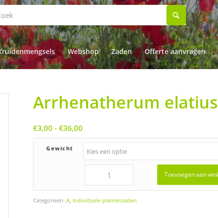
Kruidenmengsels
Webshop
Zaden
Offerte aanvragen
Arrhenatherum elatius
Prijsklasse:
€
3,00
-
€
36,00
€3,00
tot
Gewicht
€36,00
Toevoegen aan win
Categorieën:
A
,
Individuele plantenzaden