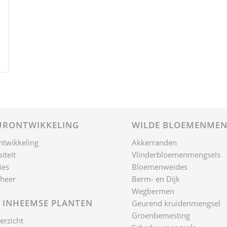
RONTWIKKELING
WILDE BLOEMENMEN
ntwikkeling
Akkerranden
iteit
Vlinderbloemenmengsels
ies
Bloemenweides
heer
Berm- en Dijk
Wegbermen
 INHEEMSE PLANTEN
Geurend kruidenmengsel
Groenbemesting
erzicht