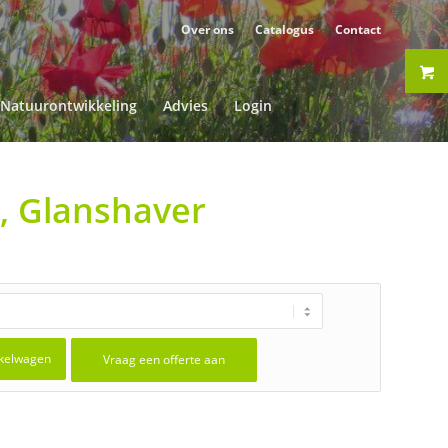
Over ons
Catalogus
Contact
Natuurontwikkeling
Advies
Login
, Glanshaver
kelwagen
Vraag een offerte aan