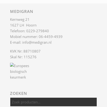
MEDIGRAN
Kernweg 21
1627 LH Hoorn
Telefoon: 0229-279840
Mobiel nummer: 06-4459-4939
E-mail:
info@medigran.nl
KVK Nr: 88710807
Skal Nr: 115276
ZOEKEN