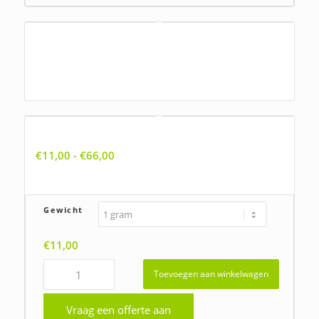
Agrostis stolonifera, Fioringras
Ajuga reptans, Kruipend zenegroen
Prijsklasse:
€
11,00
-
€
66,00
€11,00
tot
€66,00
Gewicht
€
11,00
Toevoegen aan winkelwagen
Vraag een offerte aan