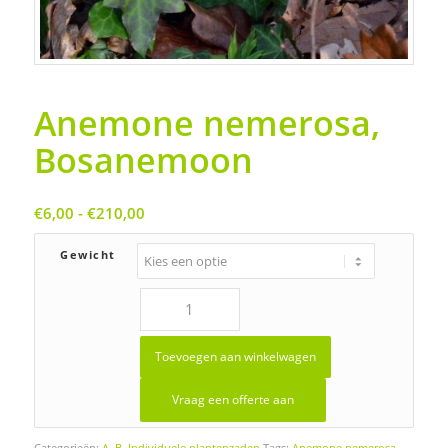
Anemone nemerosa,
Bosanemoon
Prijsklasse:
€
6,00
-
€
210,00
€6,00
tot
Gewicht
€210,00
Toevoegen aan winkelwagen
Vraag een offerte aan
Categorieën:
A
,
B
,
Individuele plantenzaden
Tags:
Anemone nemerosa
,