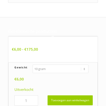
Gerelateerde producten
Allium vineale, Kraailook
Prijsklasse:
€
6,00
-
€
175,00
€6,00
tot
€175,00
Gewicht
€
6,00
Uitverkocht
Toevoegen aan winkelwagen