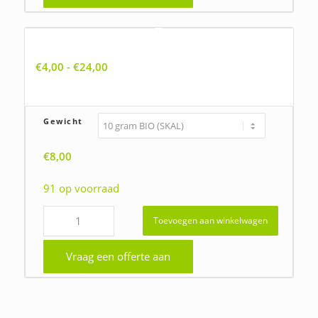
Agrostemma githago, Bolderik
Prijsklasse:
€
4,00
-
€
24,00
€4,00
tot
€24,00
Gewicht
€
8,00
91 op voorraad
Toevoegen aan winkelwagen
Vraag een offerte aan