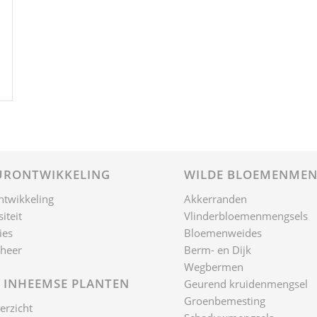
RONTWIKKELING
WILDE BLOEMENMEN
ntwikkeling
Akkerranden
iteit
Vlinderbloemenmengsels
ies
Bloemenweides
heer
Berm- en Dijk
Wegbermen
 INHEEMSE PLANTEN
Geurend kruidenmengsel
Groenbemesting
erzicht