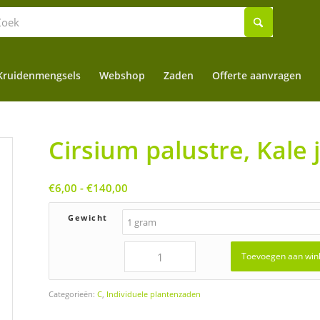
Kruidenmengsels
Webshop
Zaden
Offerte aanvragen
Cirsium palustre, Kale 
Prijsklasse:
€
6,00
-
€
140,00
€6,00
tot
Gewicht
€140,00
Toevoegen aan win
Categorieën:
C
,
Individuele plantenzaden