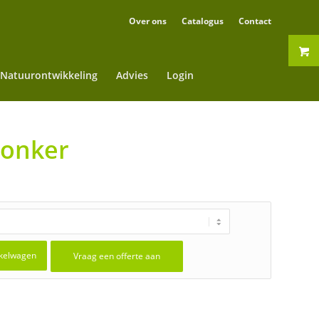
Over ons
Catalogus
Contact
Natuurontwikkeling
Advies
Login
jonker
kelwagen
Vraag een offerte aan