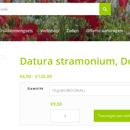
Kruidenmengsels
Webshop
Zaden
Offerte aanvragen
Datura stramonium, D
Prijsklasse:
€
6,00
-
€
126,00
€6,00
tot
Gewicht
€126,00
€
9,00
Toevoegen aan win