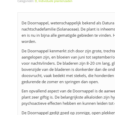
Categorieën:
D
,
Individuele plantenzaden
De Doornappel, wetenschappelijk bekend als Datura s
nachtschadefamilie (Solanaceae). De plant is inheem
en is nu in bijna alle gematigde gebieden te vinden. 
worden.
De Doornappel kenmerkt zich door zijn grote, trech
aangelopen zijn, en bloeien van juni tot september/o
voor nachtvlinders. De bladeren zijn 8-20 cm lang, 
bovenzijde van de bladeren is donkerder dan de ond
doosvrucht, vaak bedekt met stekels, die honderden 
gedurende de zomer en springen dan open.
Een opvallend aspect van de Doornappel is de aanwe
plant zeer giftig is. De belangrijkste alkaloïden zij
psychoactieve effecten hebben en kunnen leiden tot d
De Doornappel gedijt goed op zonnige, open plekke