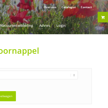
Over ons
Catalogus
Contact
Natuurontwikkeling
Advies
Login
oornappel
kelwagen