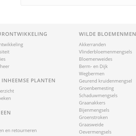
RONTWIKKELING
WILDE BLOEMENMEN
ntwikkeling
Akkerranden
iteit
Vlinderbloemenmengsels
ies
Bloemenweides
heer
Berm- en Dijk
Wegbermen
 INHEEMSE PLANTEN
Geurend kruidenmengsel
Groenbemesting
erzicht
Schaduwmengsels
oeken
Graanakkers
Bijenmengsels
EEN
Groenstroken
Graasweide
n en retourneren
Oevermengsels