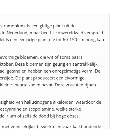
tramonium, is een giftige plant uit de
s in Nederland, maar heeft zich wereldwijd verspreid
Het is een eenjarige plant die tot 60-150 cm hoog kan
tervormige bloemen, die wit of soms paars
ktober. Deze bloemen zijn geurig en aantrekkelijk
glad, getand en hebben een onregelmatige vorm. De
erzijde. De plant produceert een eivormige
kleine, zwarte zaden bevat. Deze vruchten rijpen
zigheid van hallucinogene alkaloïden, waardoor de
n hyoscyamine en scopolamine, welke sterke
elirium of zelfs de dood bij hoge doses.
n met voedselrijke, bewerkte en vaak kalkhoudende