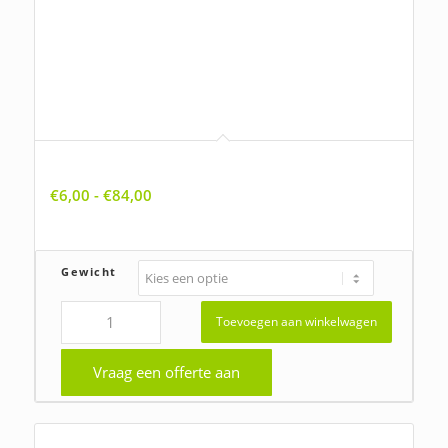
Allium schoenoprasum, Bieslook
Prijsklasse:
€
6,00
-
€
84,00
€6,00
tot
€84,00
Gewicht
Toevoegen aan winkelwagen
Vraag een offerte aan