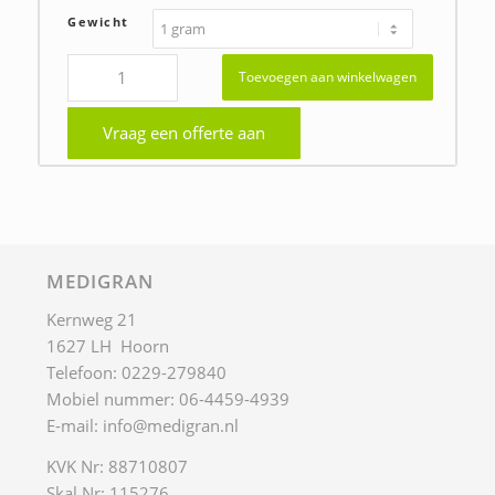
€66,00
Gewicht
Toevoegen aan winkelwagen
Vraag een offerte aan
MEDIGRAN
Kernweg 21
1627 LH Hoorn
Telefoon: 0229-279840
Mobiel nummer: 06-4459-4939
E-mail:
info@medigran.nl
KVK Nr: 88710807
Skal Nr: 115276