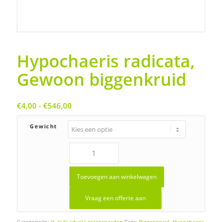
Hypochaeris radicata,
Gewoon biggenkruid
Prijsklasse:
€
4,00
-
€
546,00
€4,00
tot
Gewicht
€546,00
Toevoegen aan winkelwagen
Vraag een offerte aan
Categorieën:
H
,
Individuele plantenzaden
Tags:
Biggenkruid
,
Hypochaeris