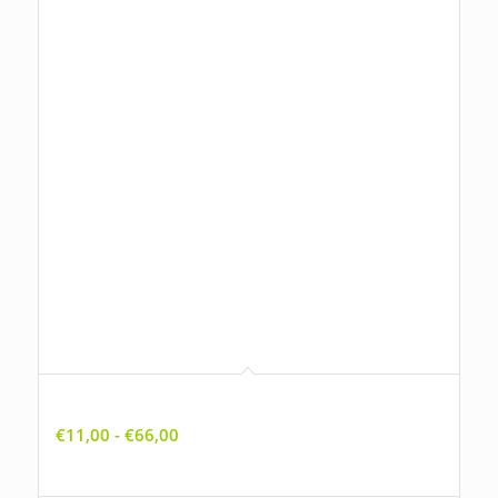
Ajuga reptans, Kruipend zenegroen
Prijsklasse:
€
11,00
-
€
66,00
€11,00
tot