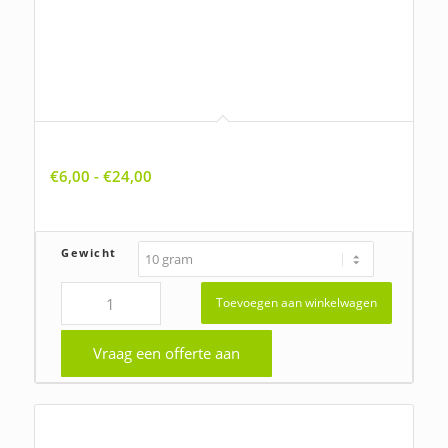
Achillea millefolium, Duizendblad
Prijsklasse:
€
6,00
-
€
24,00
€6,00
tot
€24,00
Gewicht
Toevoegen aan winkelwagen
Vraag een offerte aan