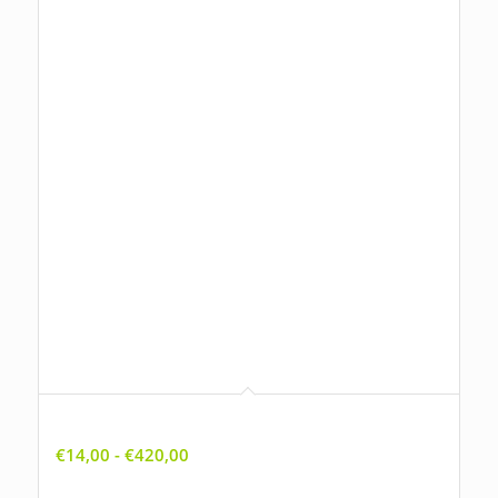
Allium ursinum, Daslook
Prijsklasse:
€
14,00
-
€
420,00
€14,00