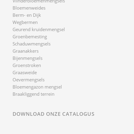
Vlinderbloemenmengsels
Bloemenweides
Berm- en Dijk
Wegbermen
Geurend kruidenmengsel
Groenbemesting
Schaduwmengsels
Graanakkers
Bijenmengsels
Groenstroken
Graasweide
Oevermengsels
Bloemengazon mengsel
Braakliggend terrein
DOWNLOAD ONZE CATALOGUS