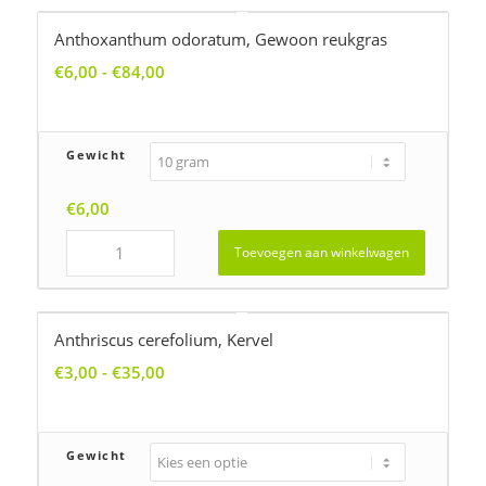
Anthoxanthum odoratum, Gewoon reukgras
Prijsklasse:
€
6,00
-
€
84,00
€6,00
tot
€84,00
Gewicht
€
6,00
Toevoegen aan winkelwagen
Anthriscus cerefolium, Kervel
Prijsklasse:
€
3,00
-
€
35,00
€3,00
tot
€35,00
Gewicht