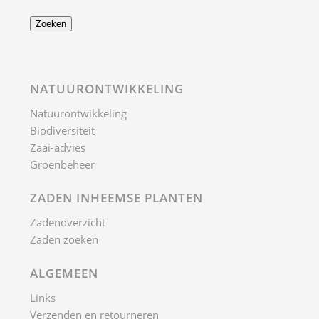
ALGEMEEN
Links
Verzenden en retourneren
Offerte aanvragen
Volg ons op:
WILDE BLOEMENMENGSELS
Akkerranden
Vlinderbloemenmengsels
Bloemenweides
Berm- en Dijk
Wegbermen
Geurend kruidenmengsel