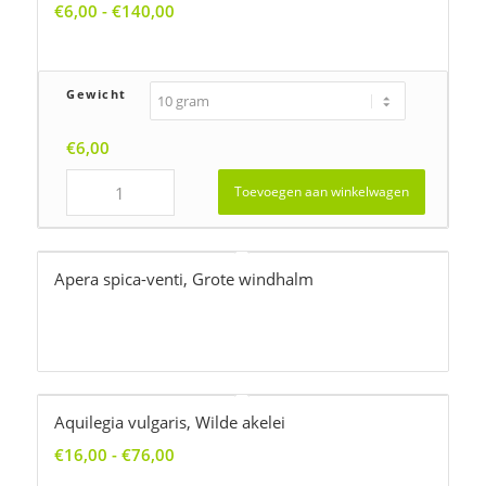
Prijsklasse:
€
6,00
-
€
140,00
€6,00
tot
€140,00
Gewicht
€
6,00
Toevoegen aan winkelwagen
Apera spica-venti, Grote windhalm
Aquilegia vulgaris, Wilde akelei
Prijsklasse:
€
16,00
-
€
76,00
€16,00