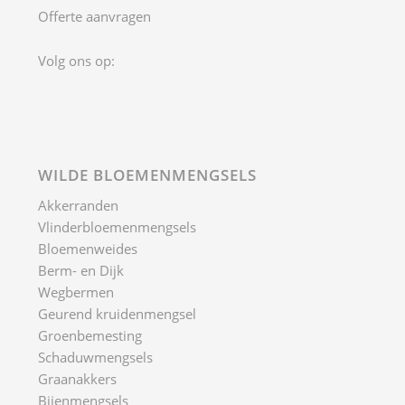
Groenbemesting
Schaduwmengsels
Graanakkers
Bijenmengsels
Groenstroken
Graasweide
Oevermengsels
Bloemengazon mengsel
Braakliggend terrein
DOWNLOAD ONZE CATALOGUS