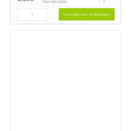
Arrhenatherum elatius, Glanshaver
Prijsklasse:
€
3,00
-
€
36,00
€3,00
tot
€36,00
Gewicht
Toevoegen aan winkelwagen
‹
1
2
3
4
5
›
Pagina 3 van 32
»