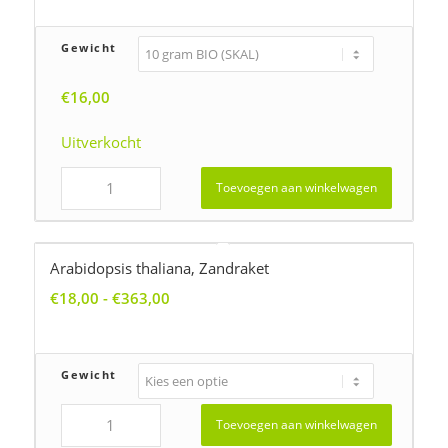
tot
€76,00
Gewicht
€
16,00
Uitverkocht
Toevoegen aan winkelwagen
Arabidopsis thaliana, Zandraket
Prijsklasse:
€
18,00
-
€
363,00
€18,00
tot
€363,00
Gewicht
Toevoegen aan winkelwagen