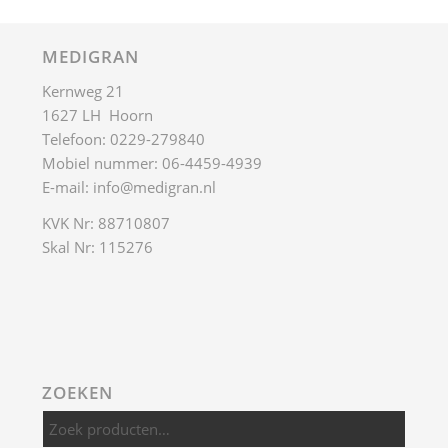
ZOEKEN
Zoeken
NATUURONTWIKKELING
Natuurontwikkeling
Biodiversiteit
Zaai-advies
Groenbeheer
ZADEN INHEEMSE PLANTEN
Zadenoverzicht
Zaden zoeken