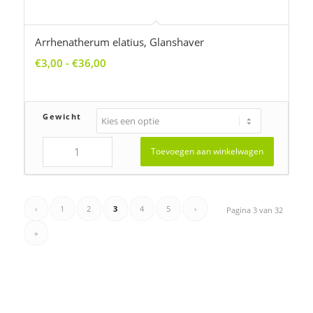
MEDIGRAN
Kernweg 21
1627 LH Hoorn
Telefoon: 0229-279840
Mobiel nummer: 06-4459-4939
E-mail:
info@medigran.nl
KVK Nr: 88710807
Skal Nr: 115276