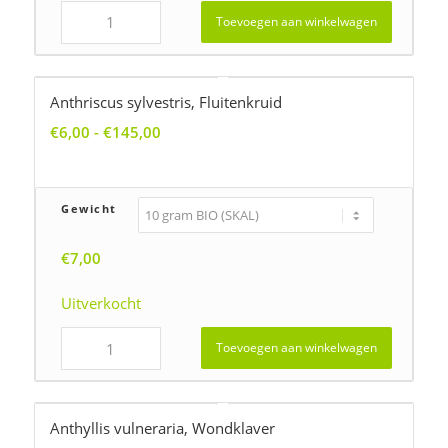
Toevoegen aan winkelwagen
Anthriscus sylvestris, Fluitenkruid
Prijsklasse:
€
6,00
-
€
145,00
€6,00
tot
€145,00
Gewicht
€
7,00
Uitverkocht
Toevoegen aan winkelwagen
Anthyllis vulneraria, Wondklaver