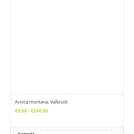
Prijsklasse:
€
9,00
-
€
240,00
€9,00
tot
€240,00
Gewicht
Toevoegen aan winkelwagen