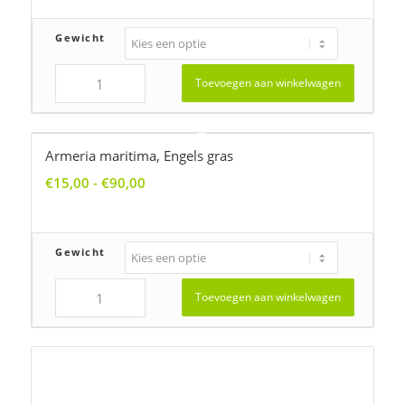
tot
€145,00
Gewicht
Toevoegen aan winkelwagen
Armeria maritima, Engels gras
Prijsklasse:
€
15,00
-
€
90,00
€15,00
tot
€90,00
Gewicht
Toevoegen aan winkelwagen
Arnica montana, Valkruid