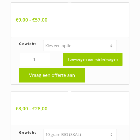
Anchusa arvensis, Kromhals
Prijsklasse:
€
9,00
-
€
57,00
€9,00
tot
€57,00
Gewicht
Toevoegen aan winkelwagen
Vraag een offerte aan
Agrimonia procera, Welriekende agrimonie
Prijsklasse:
€
8,00
-
€
28,00
€8,00
tot
€28,00
Gewicht