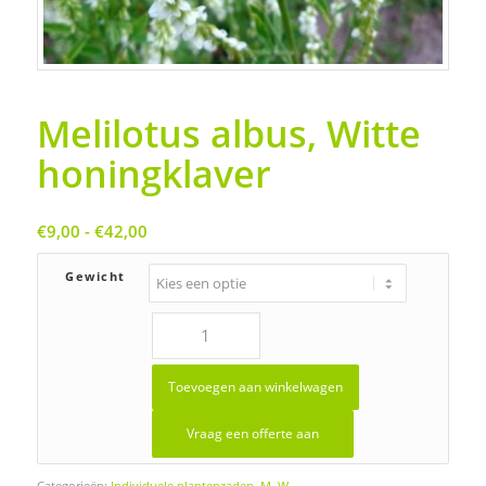
Melilotus albus, Witte
honingklaver
Prijsklasse:
€
9,00
-
€
42,00
€9,00
tot
Gewicht
€42,00
Toevoegen aan winkelwagen
Vraag een offerte aan
Categorieën:
Individuele plantenzaden
,
M
,
W