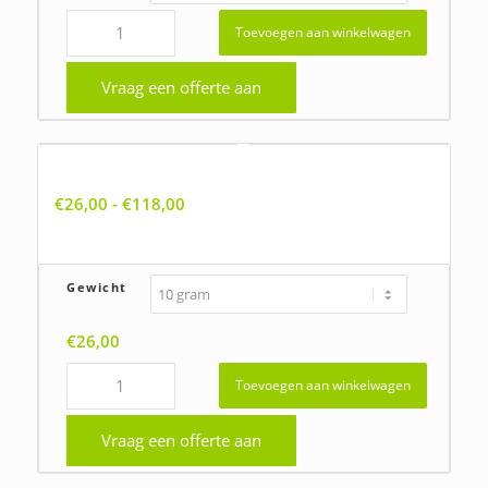
Toevoegen aan winkelwagen
Vraag een offerte aan
Anagallis arvensis ssp. foemina, Blauw guichelheil
Prijsklasse:
€
26,00
-
€
118,00
€26,00
tot
€118,00
Gewicht
€
26,00
Toevoegen aan winkelwagen
Vraag een offerte aan