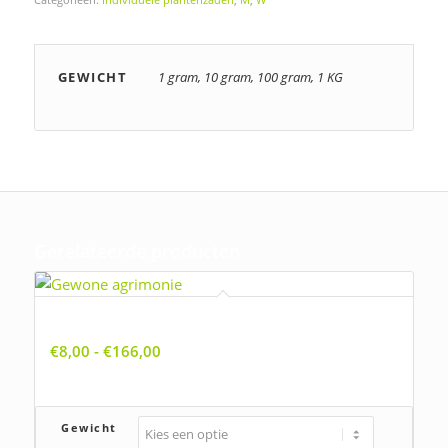
GEWICHT
1 gram, 10 gram, 100 gram, 1 KG
Gerelateerde producten
Agrimonia eupatoria, Gewone agrimonie
Prijsklasse:
€
8,00
-
€
166,00
€8,00
tot
€166,00
Gewicht