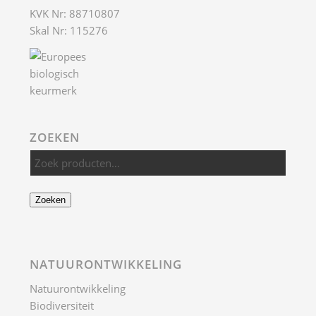
KVK Nr: 88710807
Skal Nr: 115276
ZOEKEN
Zoeken
NATUURONTWIKKELING
Natuurontwikkeling
Biodiversiteit