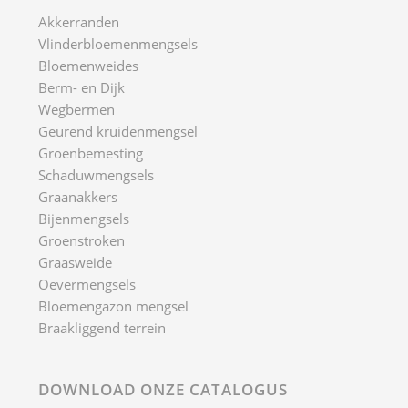
Akkerranden
Vlinderbloemenmengsels
Bloemenweides
Berm- en Dijk
Wegbermen
Geurend kruidenmengsel
Groenbemesting
Schaduwmengsels
Graanakkers
Bijenmengsels
Groenstroken
Graasweide
Oevermengsels
Bloemengazon mengsel
Braakliggend terrein
DOWNLOAD ONZE CATALOGUS