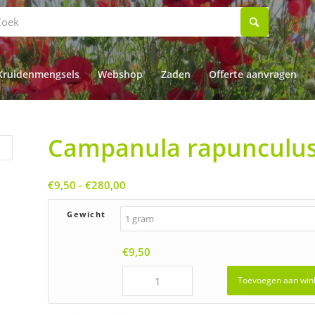
Kruidenmengsels
Webshop
Zaden
Offerte aanvragen
Campanula rapunculus
Prijsklasse:
€
9,50
-
€
280,00
€9,50
tot
Gewicht
€280,00
€
9,50
Toevoegen aan win