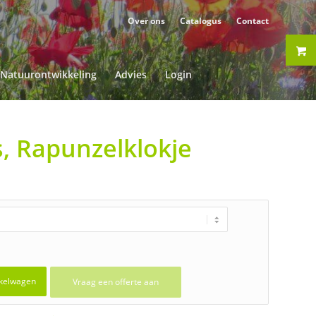
Over ons
Catalogus
Contact
Natuurontwikkeling
Advies
Login
, Rapunzelklokje
kelwagen
Vraag een offerte aan