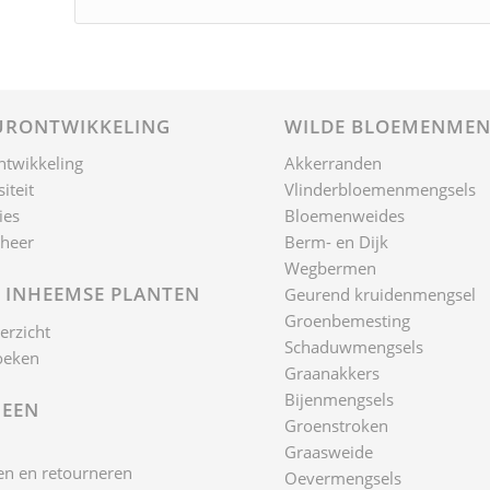
RONTWIKKELING
WILDE BLOEMENMEN
ntwikkeling
Akkerranden
iteit
Vlinderbloemenmengsels
ies
Bloemenweides
heer
Berm- en Dijk
Wegbermen
 INHEEMSE PLANTEN
Geurend kruidenmengsel
Groenbemesting
erzicht
Schaduwmengsels
oeken
Graanakkers
Bijenmengsels
EEN
Groenstroken
Graasweide
n en retourneren
Oevermengsels