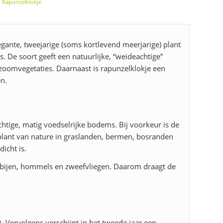
,
Rapunzelklokje
legante, tweejarige (soms kortlevend meerjarige) plant
. De soort geeft een natuurlijke, “weideachtige”
 zoomvegetaties. Daarnaast is rapunzelklokje een
en.
chtige, matig voedselrijke bodems. Bij voorkeur is de
plant van nature in graslanden, bermen, bosranden
icht is.
bijen, hommels en zweefvliegen. Daarom draagt de
t. Vervolgens verschijnt in het tweede jaar een