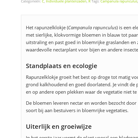
Categorieën:
C
,
Individuele plantenzaden
,
R
Tags:
Campanula rapunculus
Het rapunzelklokje (
Campanula rapunculus
) is een e
met sierlijke, klokvormige bloemen in blauw tot paars
uitstraling en past goed in bloemrijke graslanden en
waardevolle nectarplant voor bijen en andere insect
Standplaats en ecologie
Rapunzelklokje groeit het best op droge tot matig vo
grond kalkhoudend en goed doorlatend. Je vindt de 
en op andere open plekken waar de vegetatie niet te d
De bloemen leveren nectar en worden bezocht door 
soort bij aan bestuivers in bloemrijke vegetaties.
Uiterlijk en groeiwijze
In het eerste jaar vormt de plant vooral een bladroze