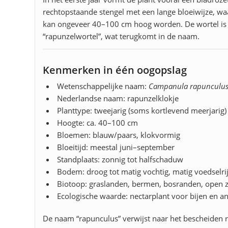
rechtopstaande stengel met een lange bloeiwijze, wa
kan ongeveer 40–100 cm hoog worden. De wortel is 
“rapunzelwortel”, wat terugkomt in de naam.
Kenmerken in één oogopslag
Wetenschappelijke naam:
Campanula rapunculu
Nederlandse naam: rapunzelklokje
Planttype: tweejarig (soms kortlevend meerjarig)
Hoogte: ca. 40–100 cm
Bloemen: blauw/paars, klokvormig
Bloeitijd: meestal juni–september
Standplaats: zonnig tot halfschaduw
Bodem: droog tot matig vochtig, matig voedselri
Biotoop: graslanden, bermen, bosranden, open
Ecologische waarde: nectarplant voor bijen en a
De naam “rapunculus” verwijst naar het bescheiden r